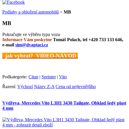
Podlahy a obložení automobilů
>
MB
MB
Pokračujte ve výběru typu vozu
Informace Vám poskytne
Tomáš Polach, tel +420 733 133 646,
e-mail
sim@dvaptaci.cz
jak vybrat? VIDEO-NÁVOD
Podkategorie:
Citan
|
Sprinter
|
Vito
Řazení:
Výchozí
Název Z-A
Cena od nejlevnějšího
Výdřeva, Mercedes Vito L3H1 3430 Tailgate, Obklad šedý plast
4 mm