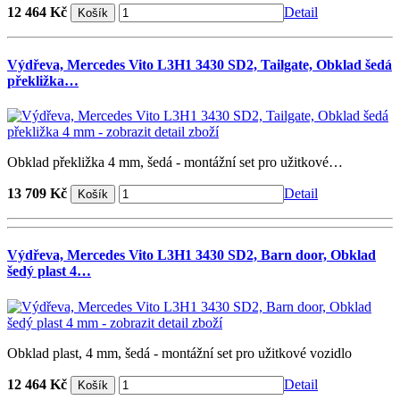
12 464 Kč
Detail
Výdřeva, Mercedes Vito L3H1 3430 SD2, Tailgate, Obklad šedá
překližka…
Obklad překližka 4 mm, šedá - montážní set pro užitkové…
13 709 Kč
Detail
Výdřeva, Mercedes Vito L3H1 3430 SD2, Barn door, Obklad
šedý plast 4…
Obklad plast, 4 mm, šedá - montážní set pro užitkové vozidlo
12 464 Kč
Detail