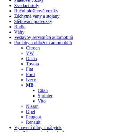
Paletové vozíky
Zvedací stoly
Ruční plošinové vozíky
Záchytné vany a stojany
Stěhovací podvozky
Rudle
Váhy
Vestavby servisních automobilů
Podlahy a obložení automobilů
Citroen
VW
Dacia
Toyota
Fiat
Ford
Iveco
MB
Citan
Sprinter
Vito
Nissan
Opel
Peugeot
Renault
Vybavení dílny a nábytek