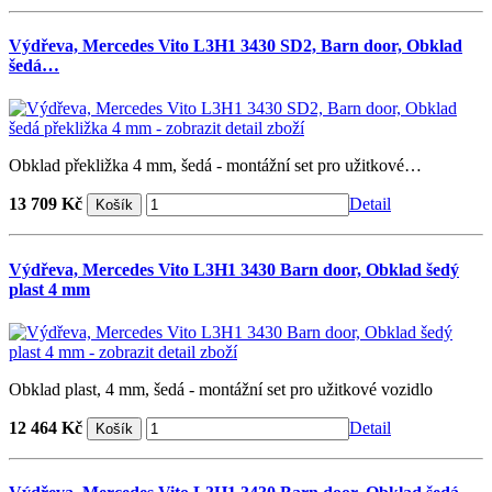
Výdřeva, Mercedes Vito L3H1 3430 SD2, Barn door, Obklad
šedá…
Obklad překližka 4 mm, šedá - montážní set pro užitkové…
13 709 Kč
Detail
Výdřeva, Mercedes Vito L3H1 3430 Barn door, Obklad šedý
plast 4 mm
Obklad plast, 4 mm, šedá - montážní set pro užitkové vozidlo
12 464 Kč
Detail