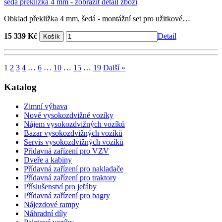
Obklad překližka 4 mm, šedá - montážní set pro užitkové…
15 339 Kč
Detail
1
2
3
4
…
6
…
10
…
15
…
19
Další »
Katalog
Zimní výbava
Nové vysokozdvižné vozíky
Nájem vysokozdvižných vozíků
Bazar vysokozdvižných vozíků
Servis vysokozdvižných vozíků
Přídavná zařízení pro VZV
Dveře a kabiny
Přídavná zařízení pro nakladače
Přídavná zařízení pro traktory
Příslušenství pro jeřáby
Přídavná zařízení pro bagry
Nájezdové rampy
Náhradní díly