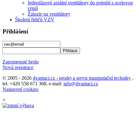
Jednofázové axiální ventilátory do potrubí s ocelovou
vrtulí
Žaluzie na ventilátory
Školení řidičů VZV
Přihlášení
Zapomenuté heslo
Nová registrace
© 2005 - 2026
dvaptaci.cz - prodej a servis manipulační techniky
,
tel. +420 558 671 368, e-mail:
info@dvaptaci.cz
Nastavení cookies
×