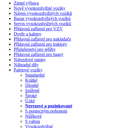
Zimní výbava
Nové vysokozdvižné vozíky
Nájem vysokozdvižných vozíků
Bazar vysokozdvižných vozíků
Servis vysokozdvižných vozíků
Přídavná zařízení pro VZV
Dveře a kabiny
Přídavná zařízení pro nakladače
Přídavná zařízení pro traktory
Příslušenství pro jeřáby
Přídavná zařízení pro bagry
Nájezdové rampy
Náhradní díly
Paletové vozíky
Standardní
Krátké
Dlouhé
Snížené
Široké
Úzké
Nerezové a pozinkované
S pomocným pohonem
Nůžkové
S vahou
Vysokozdvižné