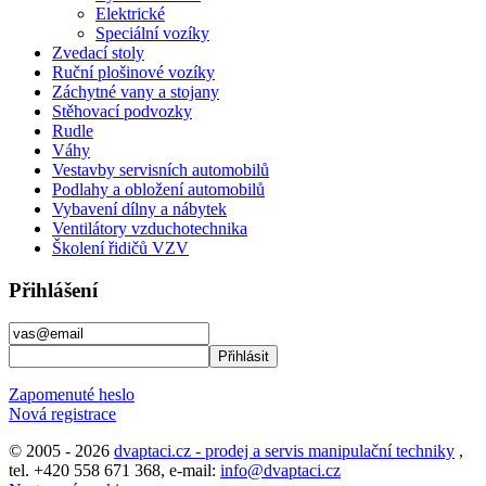
Elektrické
Speciální vozíky
Zvedací stoly
Ruční plošinové vozíky
Záchytné vany a stojany
Stěhovací podvozky
Rudle
Váhy
Vestavby servisních automobilů
Podlahy a obložení automobilů
Vybavení dílny a nábytek
Ventilátory vzduchotechnika
Školení řidičů VZV
Přihlášení
Zapomenuté heslo
Nová registrace
© 2005 - 2026
dvaptaci.cz - prodej a servis manipulační techniky
,
tel. +420 558 671 368, e-mail:
info@dvaptaci.cz