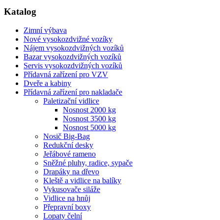
Katalog
Zimní výbava
Nové vysokozdvižné vozíky
Nájem vysokozdvižných vozíků
Bazar vysokozdvižných vozíků
Servis vysokozdvižných vozíků
Přídavná zařízení pro VZV
Dveře a kabiny
Přídavná zařízení pro nakladače
Paletizační vidlice
Nosnost 2000 kg
Nosnost 3500 kg
Nosnost 5000 kg
Nosič Big-Bag
Redukční desky
Jeřábové rameno
Sněžné pluhy, radice, sypače
Drapáky na dřevo
Kleště a vidlice na balíky
Vykusovače siláže
Vidlice na hnůj
Přepravní boxy
Lopaty čelní