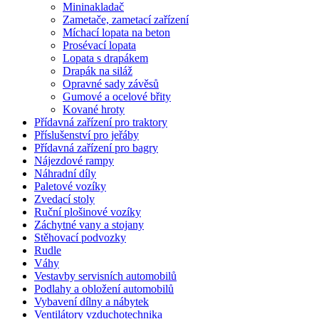
Mininakladač
Zametače, zametací zařízení
Míchací lopata na beton
Prosévací lopata
Lopata s drapákem
Drapák na siláž
Opravné sady závěsů
Gumové a ocelové břity
Kované hroty
Přídavná zařízení pro traktory
Příslušenství pro jeřáby
Přídavná zařízení pro bagry
Nájezdové rampy
Náhradní díly
Paletové vozíky
Zvedací stoly
Ruční plošinové vozíky
Záchytné vany a stojany
Stěhovací podvozky
Rudle
Váhy
Vestavby servisních automobilů
Podlahy a obložení automobilů
Vybavení dílny a nábytek
Ventilátory vzduchotechnika