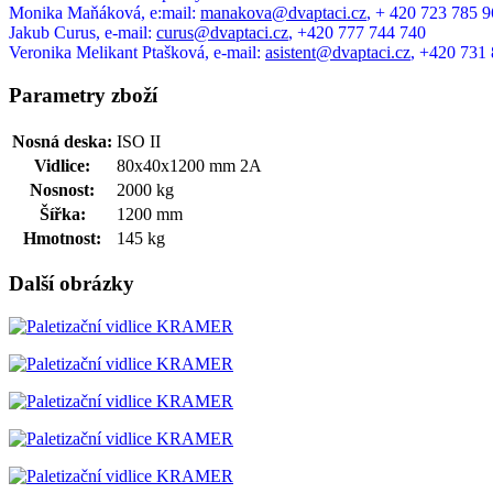
Monika Maňáková, e:mail:
manakova@dvaptaci.cz
, + 420 723 785 
Jakub Curus, e-mail:
curus@dvaptaci.cz
, +420 777 744 740
Veronika Melikant Ptašková, e-mail:
asistent@dvaptaci.cz
, +420 731
Parametry zboží
Nosná deska:
ISO II
Vidlice:
80x40x1200 mm 2A
Nosnost:
2000 kg
Šířka:
1200 mm
Hmotnost:
145 kg
Další obrázky