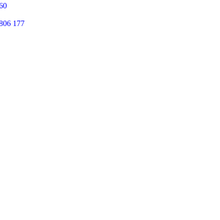
960
 806 177