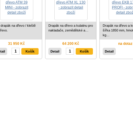
 drapák na dřevo / kleště
Drapák na dřevo a kulatinu pro
Drapák na dřevo a ku
dřevo.
nakladače, zemědělské a…
šířka 1850 mm, hmo
kg…
31 950 Kč
64 200 Kč
na dotaz
tail
Detail
Detail