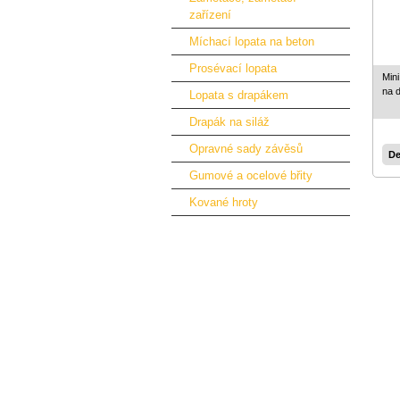
zařízení
Míchací lopata na beton
Prosévací lopata
Mini
na 
Lopata s drapákem
Drapák na siláž
Opravné sady závěsů
De
Gumové a ocelové břity
Kované hroty
Přídavná zařízení pro traktory
Příslušenství pro jeřáby
Přídavná zařízení pro bagry
Nájezdové rampy
Náhradní díly
Paletové vozíky
Zvedací stoly