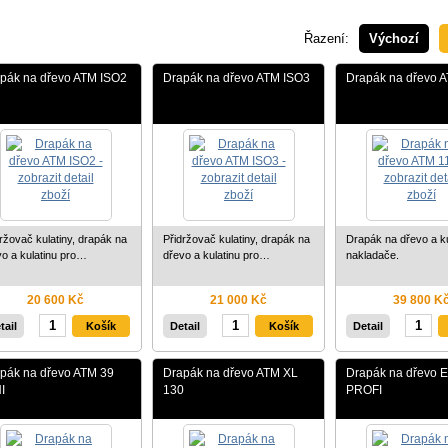
Řazení:
Výchozí
pák na dřevo ATM ISO2
Drapák na dřevo ATM ISO3
Drapák na dřevo 
ržovač kulatiny, drapák na
Přidržovač kulatiny, drapák na
Drapák na dřevo a ku
vo a kulatinu pro…
dřevo a kulatinu pro…
nakladače.
20 600 Kč
21 000 Kč
39 800 K
tail
Detail
Detail
pák na dřevo ATM 39
Drapák na dřevo ATM XL
Drapák na dřevo 
I
130
PROFI