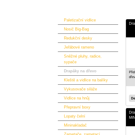
Dveře a kabiny
Přídavná zařízení pro nakladače
Paletizační vidlice
Dra
Nosič Big-Bag
Redukční desky
Jeřábové rameno
Sněžné pluhy, radice,
sypače
Drapáky na dřevo
Přid
dře
Kleště a vidlice na balíky
Vykusovače siláže
Vidlice na hnůj
De
Přepravní boxy
Dra
Lopaty čelní
MIN
Mininakladač
Zametače, zametací