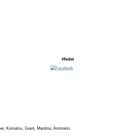
Košík
Košík je prázdný
er, Komatsu, Giant, Manitou, Ammann,