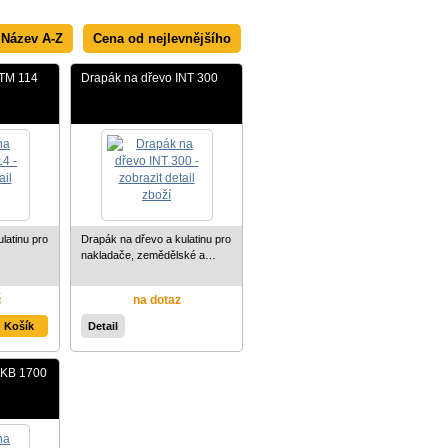
Název A-Z
Cena od nejlevnějšího
ATM 114
Drapák na dřevo INT 300
latinu pro
Drapák na dřevo a kulatinu pro
nakladače, zemědělské a…
č
na dotaz
Detail
EKB 1700