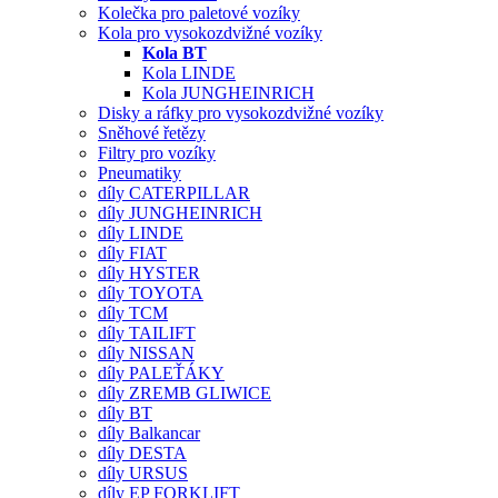
Kolečka pro paletové vozíky
Kola pro vysokozdvižné vozíky
Kola BT
Kola LINDE
Kola JUNGHEINRICH
Disky a ráfky pro vysokozdvižné vozíky
Sněhové řetězy
Filtry pro vozíky
Pneumatiky
díly CATERPILLAR
díly JUNGHEINRICH
díly LINDE
díly FIAT
díly HYSTER
díly TOYOTA
díly TCM
díly TAILIFT
díly NISSAN
díly PALEŤÁKY
díly ZREMB GLIWICE
díly BT
díly Balkancar
díly DESTA
díly URSUS
díly EP FORKLIFT