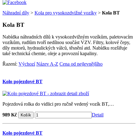
Náhradní díly
>
Kola pro vysokozdvižné vozíky
>
Kola BT
Kola BT
Nabídka náhradních dílů k vysokozdvižným vozíkům, paletovacím
vozíkům, rudlům tvoří nedílnou součást VZV. Filtry, kolové čepy,
díly motorů, hydraulických válců, těsnění atd. Nabídku rozšiřuje
také technická chemie, oleje a provozní kapaliny.
Řazení:
Výchozí
Název A-Z
Cena od nejlevnějšího
Kolo pojezdové BT
Pojezdová rolka do vidlici pro ručně vedený vozík BT,…
989 Kč
Detail
Kolo pojezdové BT