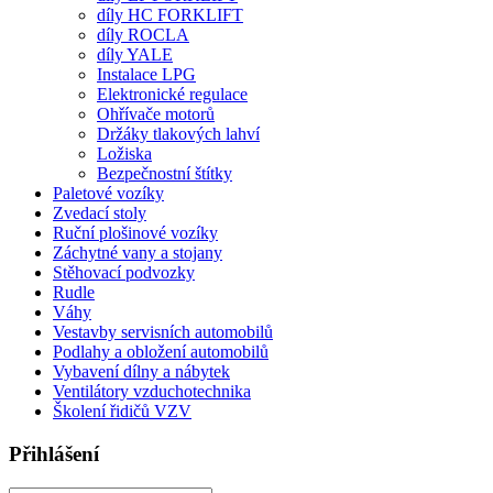
díly HC FORKLIFT
díly ROCLA
díly YALE
Instalace LPG
Elektronické regulace
Ohřívače motorů
Držáky tlakových lahví
Ložiska
Bezpečnostní štítky
Paletové vozíky
Zvedací stoly
Ruční plošinové vozíky
Záchytné vany a stojany
Stěhovací podvozky
Rudle
Váhy
Vestavby servisních automobilů
Podlahy a obložení automobilů
Vybavení dílny a nábytek
Ventilátory vzduchotechnika
Školení řidičů VZV
Přihlášení