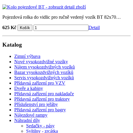
Pojezdová rolka do vidlic pro ručně vedený vozík BT 82x70…
625 Kč
Detail
Katalog
Zimní výbava
Nové vysokozdvižné vozíky
Nájem vysokozdvižných vozíků
Bazar vysokozdvižných vozíků
Servis vysokozdvižných vozíků
Přídavná zařízení pro VZV
Dveře a kabiny
Přídavná zařízení pro nakladače
Přídavná zařízení pro traktory
Příslušenství pro jeřáby
Přídavná zařízení pro bagry
Nájezdové rampy
Náhradní díly
Sedačky - pásy
Svítilny - zrcátka