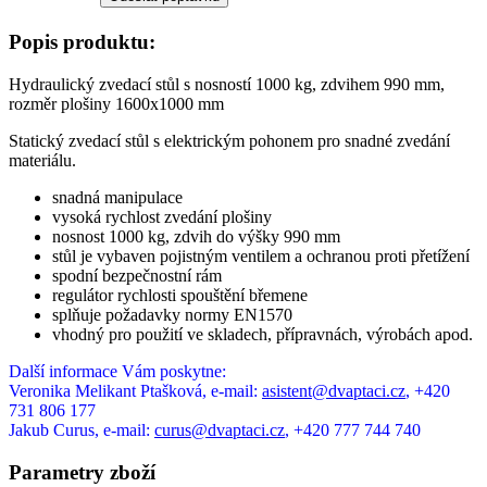
Popis produktu:
Hydraulický zvedací stůl s nosností 1000 kg, zdvihem 990 mm,
rozměr plošiny 1600x1000 mm
Statický zvedací stůl s elektrickým pohonem pro snadné zvedání
materiálu.
snadná manipulace
vysoká rychlost zvedání plošiny
nosnost 1000 kg, zdvih do výšky 990 mm
stůl je vybaven pojistným ventilem a ochranou proti přetížení
spodní bezpečnostní rám
regulátor rychlosti spouštění břemene
splňuje požadavky normy EN1570
vhodný pro použití ve skladech, přípravnách, výrobách apod.
Další informace Vám poskytne:
Veronika Melikant Ptašková, e-mail:
asistent@dvaptaci.cz
, +420
731 806 177
Jakub Curus, e-mail:
curus@dvaptaci.cz
, +420 777 744 740
Parametry zboží