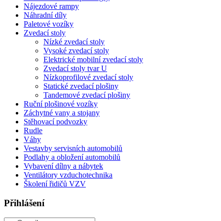
Nájezdové rampy
Náhradní díly
Paletové vozíky
Zvedací stoly
Nízké zvedací stoly
Vysoké zvedací stoly
Elektrické mobilní zvedací stoly
Zvedací stoly tvar U
Nízkoprofilové zvedací stoly
Statické zvedací plošiny
Tandemové zvedací plošiny
Ruční plošinové vozíky
Záchytné vany a stojany
Stěhovací podvozky
Rudle
Váhy
Vestavby servisních automobilů
Podlahy a obložení automobilů
Vybavení dílny a nábytek
Ventilátory vzduchotechnika
Školení řidičů VZV
Přihlášení