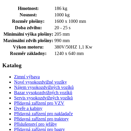
Hmotnost:
186 kg
Nosnost:
1000 kg
Rozměr plošiny:
1600 x 1000 mm
Doba zdvihu:
20 - 25 s
Minimální výška plošiny:
205 mm
Maximální zdvih plošiny:
990 mm
Výkon motoru:
380V/50HZ 1,1 Kw
Rozměr základny:
1240 x 640 mm
Katalog
Zimní výbava
Nové vysokozdvižné vozíky
Nájem vysokozdvižných vozíků
Bazar vysokozdvižných vozíků
Servis vysokozdvižných vozíků
Přídavná zařízení pro VZV
Dveře a kabiny
Přídavná zařízení pro nakladače
Přídavná zařízení pro traktory
Příslušenství pro jeřáby
Přídavná zařízení pro bagry