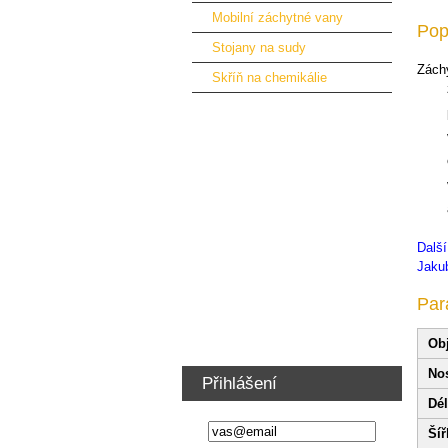
Mobilní záchytné vany
Pop
Stojany na sudy
Záchy
Skříň na chemikálie
Stěhovací podvozky
Rudle
Váhy
Vestavby servisních automobilů
Podlahy a obložení automobilů
Dalš
Vybavení dílny a nábytek
Jakub
Ventilátory vzduchotechnika
Par
Školení řidičů VZV
Ob
No
Přihlášení
Dél
Šíř