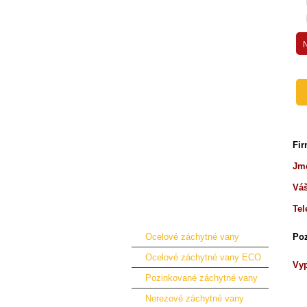
Dveře a kabiny
Přídavná zařízení pro nakladače
Přídavná zařízení pro traktory
Příslušenství pro jeřáby
Přídavná zařízení pro bagry
Nájezdové rampy
Náhradní díly
Fi
Paletové vozíky
Jmé
Zvedací stoly
Váš
Ruční plošinové vozíky
Tel
Záchytné vany a stojany
Ocelové záchytné vany
Po
Ocelové záchytné vany ECO
Vyp
Pozinkované záchytné vany
Nerezové záchytné vany