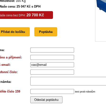
Hmotnost:
165 Kg
Naše cena: 25 047 Kč s DPH
20 700 Kč
Naše cena bez DPH:
Přidat do košíku
Poptávka
rma
:
no a příjmení
:
 email
:
efonní číslo
:
známka
:
lňte číslo 159
test proti robotům