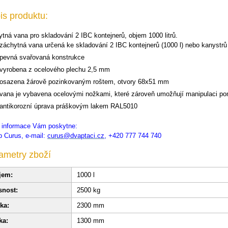
is produktu:
tná vana pro skladování 2 IBC kontejnerů, objem 1000 litrů.
záchytná vana určená ke skladování 2 IBC kontejnerů (1000 l) nebo kanystrů
pevná svařovaná konstrukce
vyrobena z ocelového plechu 2,5 mm
osazena žárově pozinkovaným roštem, otvory 68x51 mm
vana je vybavena ocelovými nožkami, které zároveň umožňují manipulaci 
antikorozní úprava práškovým lakem RAL5010
í informace Vám poskytne:
 Curus, e-mail:
curus@dvaptaci.cz
, +420 777 744 740
ametry zboží
jem:
1000 l
snost:
2500 kg
ka:
2300 mm
ka:
1300 mm