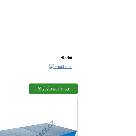
Košík
Košík je prázdný
Stálá nabídka