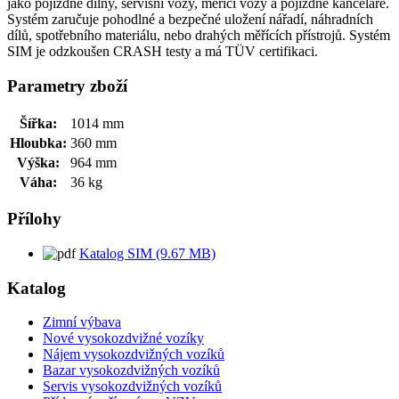
jako pojízdné dílny, servisní vozy, měřící vozy a pojízdné kanceláře.
Systém zaručuje pohodlné a bezpečné uložení nářadí, náhradních
dílů, spotřebního materiálu, nebo drahých měřících přístrojů. Systém
SIM je odzkoušen CRASH testy a má TÜV certifikaci.
Parametry zboží
Šířka:
1014 mm
Hloubka:
360 mm
Výška:
964 mm
Váha:
36 kg
Přílohy
Katalog SIM (9.67 MB)
Katalog
Zimní výbava
Nové vysokozdvižné vozíky
Nájem vysokozdvižných vozíků
Bazar vysokozdvižných vozíků
Servis vysokozdvižných vozíků