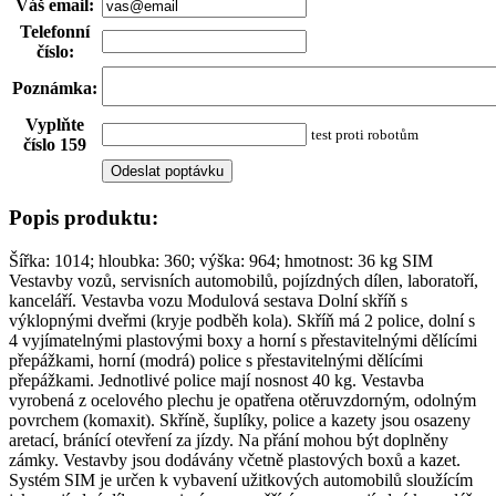
Váš email
:
Telefonní
číslo
:
Poznámka
:
Vyplňte
test proti robotům
číslo 159
Popis produktu:
Šířka: 1014; hloubka: 360; výška: 964; hmotnost: 36 kg SIM
Vestavby vozů, servisních automobilů, pojízdných dílen, laboratoří,
kanceláří. Vestavba vozu Modulová sestava Dolní skříň s
výklopnými dveřmi (kryje podběh kola). Skříň má 2 police, dolní s
4 vyjímatelnými plastovými boxy a horní s přestavitelnými dělícími
přepážkami, horní (modrá) police s přestavitelnými dělícími
přepážkami. Jednotlivé police mají nosnost 40 kg. Vestavba
vyrobená z ocelového plechu je opatřena otěruvzdorným, odolným
povrchem (komaxit). Skříně, šuplíky, police a kazety jsou osazeny
aretací, bránící otevření za jízdy. Na přání mohou být doplněny
zámky. Vestavby jsou dodávány včetně plastových boxů a kazet.
Systém SIM je určen k vybavení užitkových automobilů sloužícím