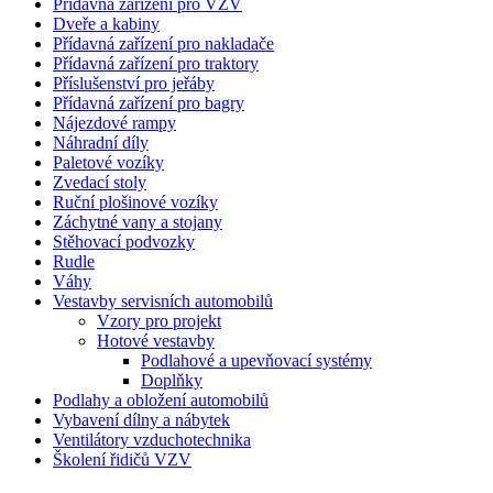
Přídavná zařízení pro VZV
Dveře a kabiny
Přídavná zařízení pro nakladače
Přídavná zařízení pro traktory
Příslušenství pro jeřáby
Přídavná zařízení pro bagry
Nájezdové rampy
Náhradní díly
Paletové vozíky
Zvedací stoly
Ruční plošinové vozíky
Záchytné vany a stojany
Stěhovací podvozky
Rudle
Váhy
Vestavby servisních automobilů
Vzory pro projekt
Hotové vestavby
Podlahové a upevňovací systémy
Doplňky
Podlahy a obložení automobilů
Vybavení dílny a nábytek
Ventilátory vzduchotechnika
Školení řidičů VZV