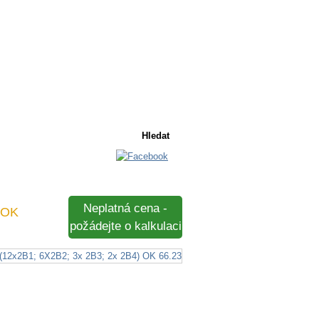
Košík
Košík je prázdný
Neplatná cena -
 OK
požádejte o kalkulaci