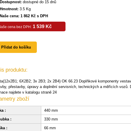
Dostupnost:
dostupné do 15 dnů
Hmotnost:
3.5 Kg
Naše cena: 1 862 Kč s DPH
1 539 Kč
Naše cena bez DPH:
Přidat do košíku
is produktu:
ta(12x2B1; 6X2B2; 3x 2B3; 2x 2B4) OK 66.23 Doplňkové komponenty vestavb
vby, přestavby, úpravy a doplnění servisních, technických a měřících vozů
mace najdete v katalogu straně 24
ametry zboží
ka :
440 mm
ubka :
330 mm
ka :
66 mm