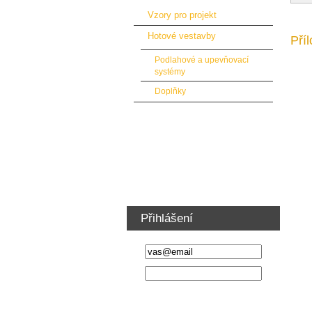
Vzory pro projekt
Hotové vestavby
Pří
Podlahové a upevňovací
systémy
Doplňky
Podlahy a obložení automobilů
Vybavení dílny a nábytek
Ventilátory vzduchotechnika
Školení řidičů VZV
Přihlášení