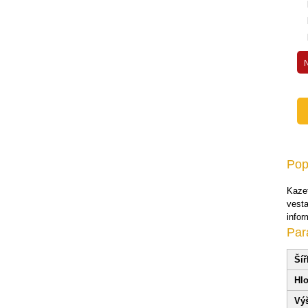
Dveře a kabiny
Přídavná zařízení pro nakladače
Přídavná zařízení pro traktory
Příslušenství pro jeřáby
Přídavná zařízení pro bagry
Nájezdové rampy
Náhradní díly
Paletové vozíky
Pop
Zvedací stoly
Kaze
Ruční plošinové vozíky
vesta
Záchytné vany a stojany
infor
Par
Stěhovací podvozky
Rudle
Šíř
Váhy
Hlo
Vestavby servisních automobilů
Výš