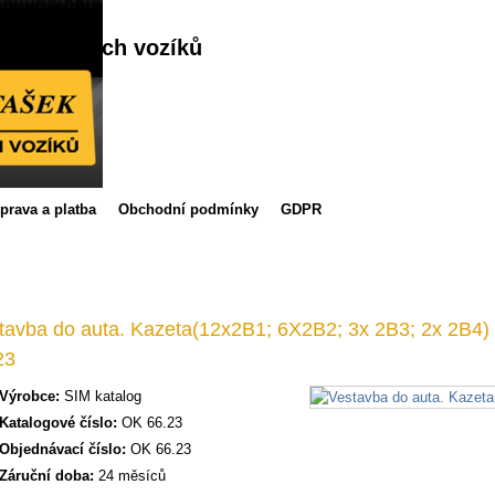
šek
ulační
kozdvižných vozíků
prava a platba
Obchodní podmínky
GDPR
tavba do auta. Kazeta(12x2B1; 6X2B2; 3x 2B3; 2x 2B4)
23
Výrobce:
SIM katalog
Katalogové číslo:
OK 66.23
Objednávací číslo:
OK 66.23
Záruční doba:
24 měsíců