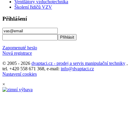
Ventilátory vzduchotechnika
Školení řidičů VZV
Přihlášení
Zapomenuté heslo
Nová registrace
© 2005 - 2026
dvaptaci.cz - prodej a servis manipulační techniky
,
tel. +420 558 671 368, e-mail:
info@dvaptaci.cz
Nastavení cookies
×