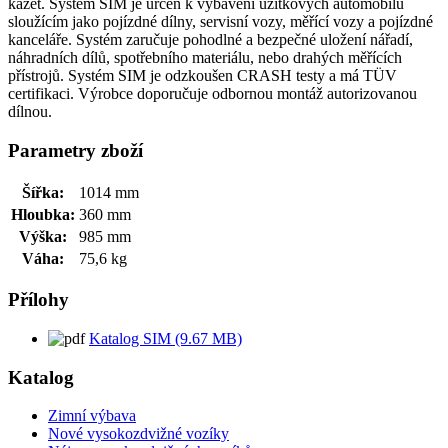
kazet. Systém SIM je určen k vybavení užitkových automobilů
sloužícím jako pojízdné dílny, servisní vozy, měřící vozy a pojízdné
kanceláře. Systém zaručuje pohodlné a bezpečné uložení nářadí,
náhradních dílů, spotřebního materiálu, nebo drahých měřících
přístrojů. Systém SIM je odzkoušen CRASH testy a má TÜV
certifikaci. Výrobce doporučuje odbornou montáž autorizovanou
dílnou.
Parametry zboží
Šířka:
1014 mm
Hloubka:
360 mm
Výška:
985 mm
Váha:
75,6 kg
Přílohy
Katalog SIM (9.67 MB)
Katalog
Zimní výbava
Nové vysokozdvižné vozíky