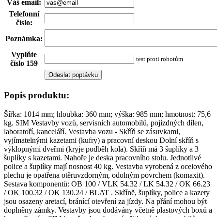
Váš email
:
Telefonní
číslo
:
Poznámka
:
Vyplňte
test proti robotům
číslo 159
Popis produktu:
Šířka: 1014 mm; hloubka: 360 mm; výška: 985 mm; hmotnost: 75,6
kg. SIM Vestavby vozů, servisních automobilů, pojízdných dílen,
laboratoří, kanceláří. Vestavba vozu - Skříň se zásuvkami,
vyjímatelnými kazetami (kufry) a pracovní deskou Dolní skříň s
výklopnými dveřmi (kryje podběh kola). Skříň má 3 šuplíky a 3
šuplíky s kazetami. Nahoře je deska pracovního stolu. Jednotlivé
police a šuplíky mají nosnost 40 kg. Vestavba vyrobená z ocelového
plechu je opatřena otěruvzdorným, odolným povrchem (komaxit).
Sestava komponentů: OB 100 / VLK 54.32 / LK 54.32 / OK 66.23
/ OK 100.32 / OK 130.24 / BLAT . Skříně, šuplíky, police a kazety
jsou osazeny aretací, bránící otevření za jízdy. Na přání mohou být
doplněny zámky. Vestavby jsou dodávány včetně plastových boxů a