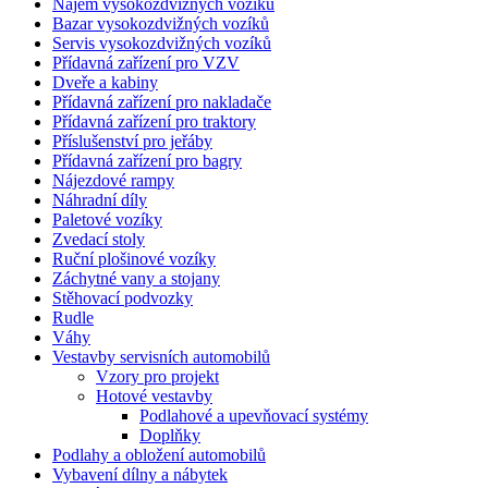
Nájem vysokozdvižných vozíků
Bazar vysokozdvižných vozíků
Servis vysokozdvižných vozíků
Přídavná zařízení pro VZV
Dveře a kabiny
Přídavná zařízení pro nakladače
Přídavná zařízení pro traktory
Příslušenství pro jeřáby
Přídavná zařízení pro bagry
Nájezdové rampy
Náhradní díly
Paletové vozíky
Zvedací stoly
Ruční plošinové vozíky
Záchytné vany a stojany
Stěhovací podvozky
Rudle
Váhy
Vestavby servisních automobilů
Vzory pro projekt
Hotové vestavby
Podlahové a upevňovací systémy
Doplňky
Podlahy a obložení automobilů
Vybavení dílny a nábytek