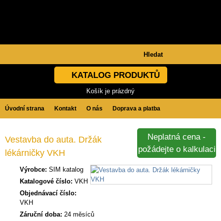
KATALOG PRODUKTŮ
Košík je prázdný
Úvodní strana
Kontakt
O nás
Doprava a platba
Obchodní podmínky
GDPR
Neplatná cena -
Vestavba do auta. Držák
požádejte o kalkulaci
lékárničky VKH
Výrobce:
SIM katalog
Katalogové číslo:
VKH
Objednávací číslo:
VKH
Záruční doba:
24 měsíců