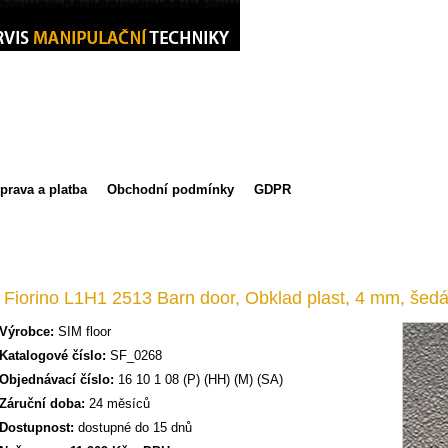
šek
ulační
kozdvižných vozíků
prava a platba
Obchodní podmínky
GDPR
t Fiorino L1H1 2513 Barn door, Obklad plast, 4 mm, šed
Výrobce:
SIM floor
Katalogové číslo:
SF_0268
Objednávací číslo:
16 10 1 08 (P) (HH) (M) (SA)
Záruční doba:
24 měsíců
Dostupnost:
dostupné do 15 dnů