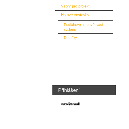
Vzory pro projekt
Hotové vestavby
Podlahové a upevňovací
systémy
Doplňky
Podlahy a obložení automobilů
Vybavení dílny a nábytek
Ventilátory vzduchotechnika
Školení řidičů VZV
Přihlášení