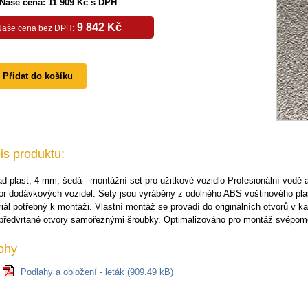
Naše cena: 11 909 Kč s DPH
9 842 Kč
Naše cena bez DPH:
Přidat do košíku
is produktu:
d plast, 4 mm, šedá - montážní set pro užitkové vozidlo Profesionální vodě 
or dodávkových vozidel. Sety jsou vyráběny z odolného ABS voštinového pl
iál potřebný k montáži. Vlastní montáž se provádí do originálních otvorů v ka
 předvrtané otvory samořeznými šroubky. Optimalizováno pro montáž svépom
lohy
Podlahy a obložení - leták (909.49 kB)