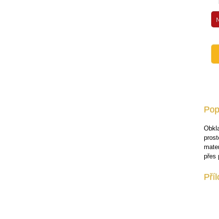
Dveře a kabiny
Přídavná zařízení pro nakladače
Přídavná zařízení pro traktory
Příslušenství pro jeřáby
Přídavná zařízení pro bagry
Nájezdové rampy
Náhradní díly
Paletové vozíky
Pop
Zvedací stoly
Obkla
Ruční plošinové vozíky
prost
mater
Záchytné vany a stojany
přes
Stěhovací podvozky
Pří
Rudle
Váhy
Vestavby servisních automobilů