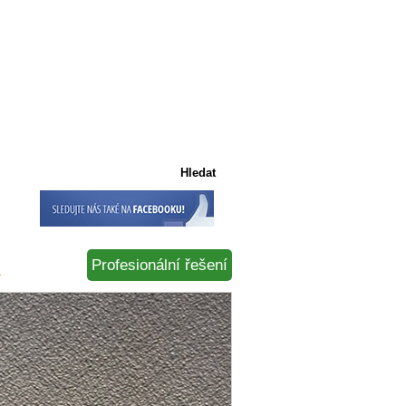
Košík
Košík je prázdný
Profesionální řešení
á