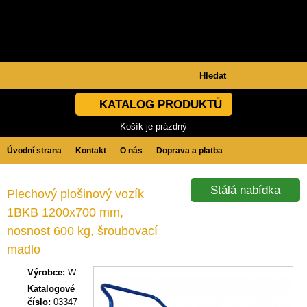
KATALOG PRODUKTŮ
Košík je prázdný
Úvodní strana
Kontakt
O nás
Doprava a platba
Obchodní podmínky
GDPR
Stálá nabídka
Plechový plošinový vozík
1BKB 1200x700 mm,
nosnost 600 kg, šroubovací
madlo
Výrobce:
W
Katalogové
číslo:
03347