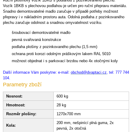
Ruční plošinový vozík 1BKB s podlahou z pozinkovaného plechu.
Vozík 1BKB s plechovou podlahou je určen pro ruční přepravu materiálu.
Snadno demontovatelné madlo zaručuje v případě potřeby možnost
přepravy i v nákladním prostoru auta. Odolná podlaha z pozinkovaného
plechu zaručuje odolnost a snadnou omyvatelnost vozíku.
šroubovací demontovatelné madlo
pevná svařovaná konstrukce
podlaha plošiny z pozinkovaného plechu (1,5 mm)
ochrana proti korozi odolným práškovým lakem RAL 5010
možnost objednat i s parkovací brzdou nebo 4x otočnými koly
Další informace Vám poskytne: e-mail:
obchod@dvaptaci.cz
, tel: 777 744
104.
Parametry zboží
Nosnost:
600 kg
Hmotnost:
28 kg
Rozměr plošiny:
1270x700 mm
200 mm, nešpinící plná guma, 2x
Kola:
pevná, 2x otočná