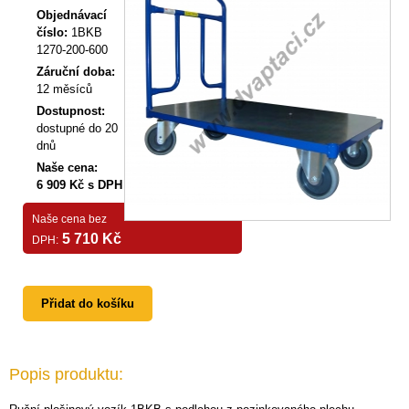
Objednávací
číslo:
1BKB
1270-200-600
Záruční doba:
12 měsíců
Dostupnost:
dostupné do 20
dnů
Naše cena:
6 909 Kč s DPH
Naše cena bez
5 710 Kč
DPH:
Přidat do košíku
Popis produktu: