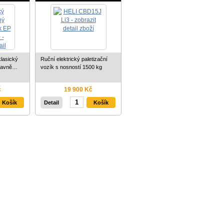
klasický
Ruční elektrický paletizační
únavně…
vozík s nosností 1500 kg
č
19 900 Kč
Detail