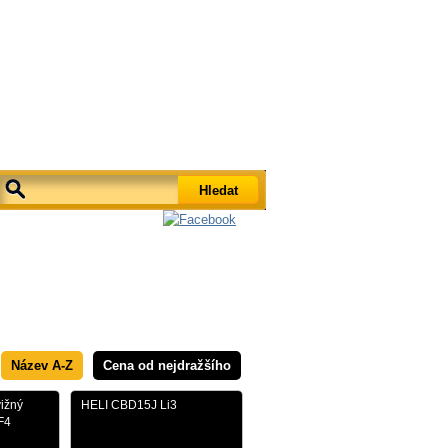
Košík
Košík je prázdný
Název A-Z
Cena od nejdražšího
vižný
HELI CBD15J Li3
F4