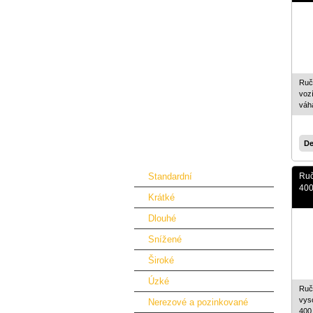
Dveře a kabiny
Přídavná zařízení pro nakladače
Přídavná zařízení pro traktory
Příslušenství pro jeřáby
Ručn
Přídavná zařízení pro bagry
voz
vá
Nájezdové rampy
Náhradní díly
De
Paletové vozíky
Standardní
Ruč
400
Krátké
Dlouhé
Snížené
Široké
Úzké
Ručn
vys
Nerezové a pozinkované
400