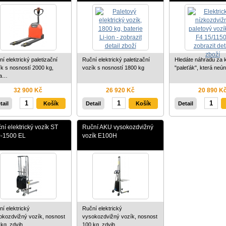
í elektrický paletizační
Ruční elektrický paletizační
Hledáte náhradu za 
ík s nosností 2000 kg,
vozík s nosností 1800 kg
"paleťák", která ne
ha…
32 900 Kč
26 920 Kč
20 890 K
tail
Detail
Detail
ní elektrický vozík ST
Ruční AKU vysokozdvižný
-1500 EL
vozík E100H
í elektrický
Ruční elektrický
okozdvižný vozík, nosnost
vysokozdvižný vozík, nosnost
 kg, zdvih…
100 kg, zdvih…