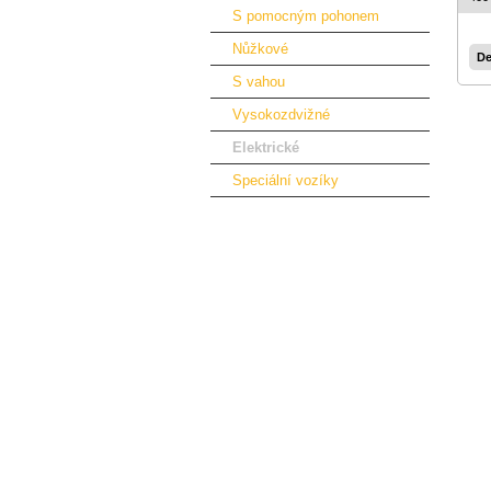
S pomocným pohonem
Nůžkové
De
S vahou
Vysokozdvižné
Elektrické
Speciální vozíky
Zvedací stoly
Ruční plošinové vozíky
Záchytné vany a stojany
Stěhovací podvozky
Rudle
Váhy
Vestavby servisních automobilů
Podlahy a obložení automobilů
Vybavení dílny a nábytek