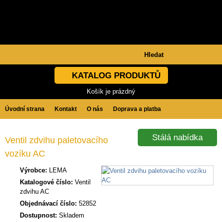
KATALOG PRODUKTŮ
Košík je prázdný
Úvodní strana
Kontakt
O nás
Doprava a platba
Obchodní podmínky
GDPR
Stálá nabídka
Ventil zdvihu paletovacího
vozíku AC
Výrobce:
LEMA
Katalogové číslo:
Ventil
zdvihu AC
Objednávací číslo:
52852
Dostupnost:
Skladem