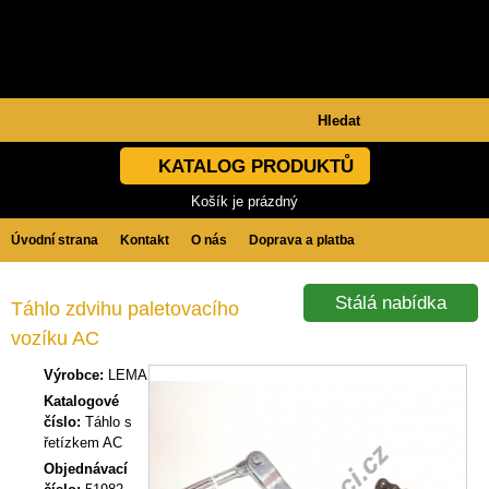
KATALOG PRODUKTŮ
Košík je prázdný
Úvodní strana
Kontakt
O nás
Doprava a platba
Obchodní podmínky
GDPR
Stálá nabídka
Táhlo zdvihu paletovacího
vozíku AC
Výrobce:
LEMA
Katalogové
číslo:
Táhlo s
řetízkem AC
Objednávací