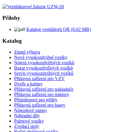
Přílohy
Katalog ventilátorů QR (6.02 MB)
Katalog
Zimní výbava
Nové vysokozdvižné vozíky
Nájem vysokozdvižných vozíků
Bazar vysokozdvižných vozíků
Servis vysokozdvižných vozíků
Přídavná zařízení pro VZV
Dveře a kabiny
Přídavná zařízení pro nakladače
Přídavná zařízení pro traktory
Příslušenství pro jeřáby
Přídavná zařízení pro bagry
Nájezdové rampy
Náhradní díly
Paletové vozíky
Zvedací stoly
Ruční plošinové vozíky