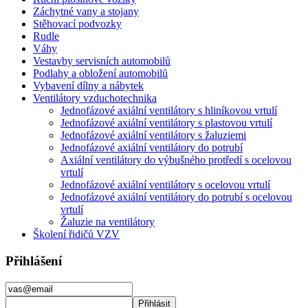
Záchytné vany a stojany
Stěhovací podvozky
Rudle
Váhy
Vestavby servisních automobilů
Podlahy a obložení automobilů
Vybavení dílny a nábytek
Ventilátory vzduchotechnika
Jednofázové axiální ventilátory s hliníkovou vrtulí
Jednofázové axiální ventilátory s plastovou vrtulí
Jednofázové axiální ventilátory s žaluziemi
Jednofázové axiální ventilátory do potrubí
Axiální ventilátory do výbušného protředí s ocelovou
vrtulí
Jednofázové axiální ventilátory s ocelovou vrtulí
Jednofázové axiální ventilátory do potrubí s ocelovou
vrtulí
Žaluzie na ventilátory
Školení řidičů VZV
Přihlášení