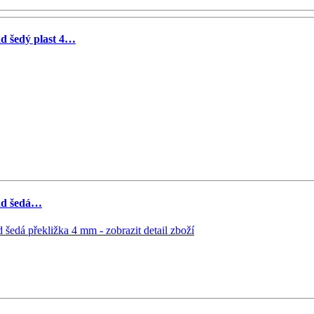
 šedý plast 4…
ad šedá…