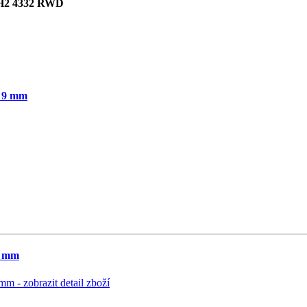
4H2 4332 RWD
 9 mm
9 mm