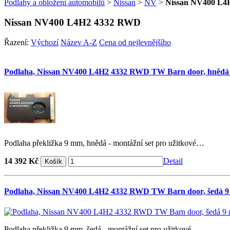
Podlahy a obložení automobilů
>
Nissan
>
NV
>
Nissan NV400 L
Nissan NV400 L4H2 4332 RWD
Řazení:
Výchozí
Název A-Z
Cena od nejlevnějšího
Podlaha, Nissan NV400 L4H2 4332 RWD TW Barn door, hnědá
Podlaha překližka 9 mm, hnědá - montážní set pro užitkové…
14 392 Kč
Detail
Podlaha, Nissan NV400 L4H2 4332 RWD TW Barn door, šedá 
Podlaha překližka 9 mm, šedá - montážní set pro užitkové…