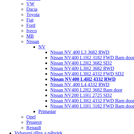
VW
Dacia
Toyota
Fiat
Ford
Iveco
MB
Nissan
NV
Nissan NV 400 L3 3682 RWD
Nissan NV400 L1H2 3182 FWD Barn doo
Nissan NV400 L2H2 3682 SD2
Nissan NV400 L3H2 3682 RWD
Nissan NV400 L3H2 4332 FWD SD2
Nissan NV400 L4H2 4332 RWD
Nissan NV 400 L4 4332 RWD
Nissan NV400 L2H2 3682 Barn door
Nissan NV200 L1H1 2725 SD2
Nissan NV400 L3H2 4332 FWD Barn doo
Nissan NV400 L1H1 3182 FWD Barn doo
Primastar
Opel
Peugeot
Renault
Vybavení dílny a nábytek