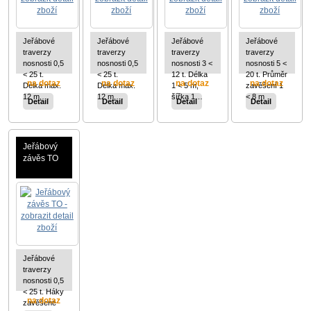
Jeřábové
Jeřábové
Jeřábové
Jeřábové
traverzy
traverzy
traverzy
traverzy
nosnosti 0,5
nosnosti 0,5
nosnosti 3 <
nosnosti 5 <
< 25 t.
< 25 t.
12 t. Délka
20 t. Průměr
na dotaz
na dotaz
na dotaz
na dotaz
Délka max.
Délka max.
1 < 5 m,
zavěšení 1
12 m,…
12 m,…
šířka 1…
< 8 m
Detail
Detail
Detail
Detail
Jeřábový
závěs TO
Jeřábové
traverzy
nosnosti 0,5
< 25 t. Háky
na dotaz
zavěšené