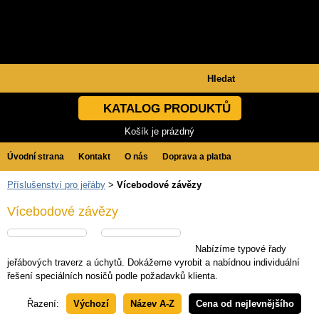
KATALOG PRODUKTŮ
Košík je prázdný
Úvodní strana
Kontakt
O nás
Doprava a platba
Příslušenství pro jeřáby
>
Vícebodové závězy
Obchodní podmínky
GDPR
Vícebodové závězy
Nabízíme typové řady
jeřábových traverz a úchytů. Dokážeme vyrobit a nabídnou individuální
řešení speciálních nosičů podle požadavků klienta.
Řazení:
Výchozí
Název A-Z
Cena od nejlevnějšího